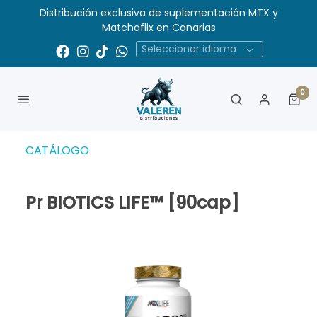
Distribución exclusiva de suplementación MTX y
Matchaflix en Canarias
Seleccionar idioma
0
CATÁLOGO
Pr BIOTICS LIFE™ [90cap]