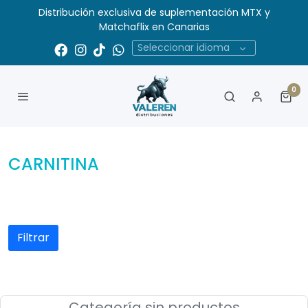
Distribución exclusiva de suplementación MTX y
Matchaflix en Canarias
Seleccionar idioma
0
CARNITINA
Filtrar
Categoría sin productos