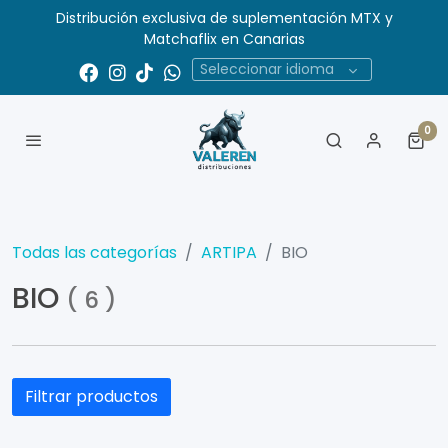
Distribución exclusiva de suplementación MTX y
Matchaflix en Canarias
Seleccionar idioma
0
Todas las categorías
ARTIPA
BIO
BIO
(
6
)
Filtrar productos