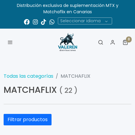
Distribución exclusiva de suplementación MTX y
Matchaflix en Canarias
Seleccionar idioma
0
Todas las categorías
MATCHAFLIX
MATCHAFLIX
(
22
)
Filtrar productos