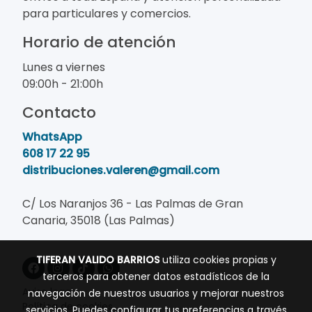
para particulares y comercios.
Horario de atención
Lunes a viernes
09:00h - 21:00h
Contacto
WhatsApp
608 17 22 95
distribuciones.valeren@gmail.com
C/ Los Naranjos 36 - Las Palmas de Gran
Canaria, 35018 (Las Palmas)
TIFERAN VALIDO BARRIOS
utiliza cookies propias y
terceros para obtener datos estadísticos de la
Aviso legal
navegación de nuestros usuarios y mejorar nuestros
Política de cookies
servicios. Puedes configurar tus preferencias a través