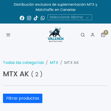
Distribución exclusiva de suplementación MTX y
Matchaflix en Canarias
Seleccionar idioma
0
Todas las categorías
MTX
MTX AK
MTX AK
(
2
)
Filtrar productos